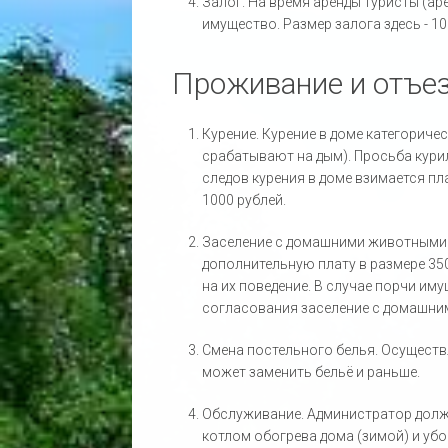
Залог. На время аренды туристы (ар
имущество. Размер залога здесь - 10
Проживание и отъе
Курение. Курение в доме категорич
срабатывают на дым). Просьба кури
следов курения в доме взимается пл
1000 рублей.
Заселение с домашними животными
дополнительную плату в размере 350
на их поведение. В случае порчи и
согласования заселение с домашни
Смена постельного белья. Осуществл
может заменить бельё и раньше.
Обслуживание. Администратор должн
котлом обогрева дома (зимой) и уб