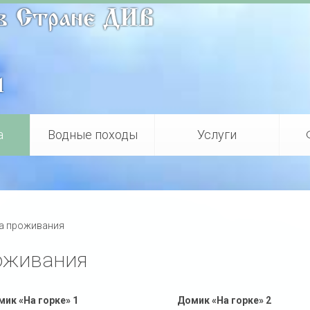
в Стране ДИВ
1
а
Водные походы
Услуги
ла проживания
оживания
ик «На горке» 1
Домик «На горке» 2