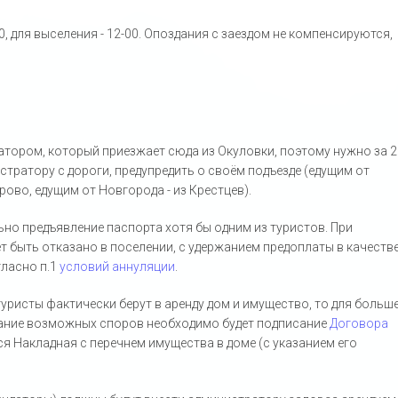
0, для выселения - 12-00. Опоздания с заездом не компенсируются,
тором, который приезжает сюда из Окуловки, поэтому нужно за 2
тратору с дороги, предупредить о своём подъезде (едущим от
рово, едущим от Новгорода - из Крестцев).
но предъявление паспорта хотя бы одним из туристов. При
т быть отказано в поселении, с удержанием предоплаты в качеств
ласно п.1
условий аннуляции
.
уристы фактически берут в аренду дом и имущество, то для больш
жание возможных споров необходимо будет подписание
Договора
ся Накладная с перечнем имущества в доме (с указанием его