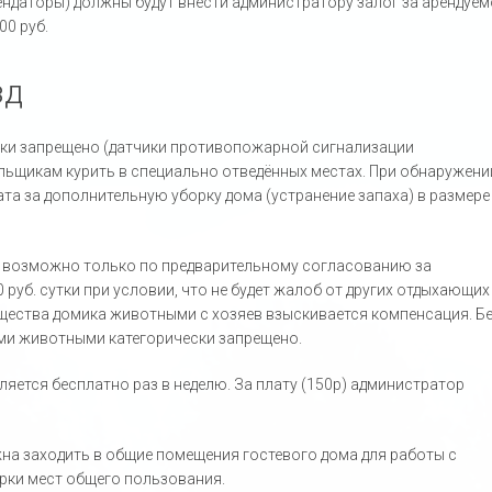
ендаторы) должны будут внести администратору залог за арендуем
00 руб.
зд
ески запрещено (датчики противопожарной сигнализации
льщикам курить в специально отведённых местах. При обнаружени
ата за дополнительную уборку дома (устранение запаха) в размере
 возможно только по предварительному согласованию за
 руб. сутки при условии, что не будет жалоб от других отдыхающих
мущества домика животными с хозяев взыскивается компенсация. Б
ми животными категорически запрещено.
яется бесплатно раз в неделю. За плату (150р) администратор
а заходить в общие помещения гостевого дома для работы с
орки мест общего пользования.