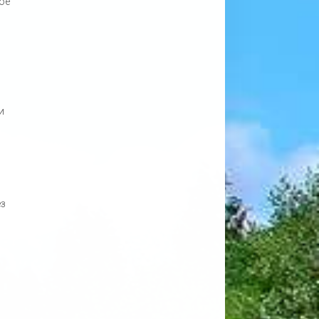
ое
и
ез