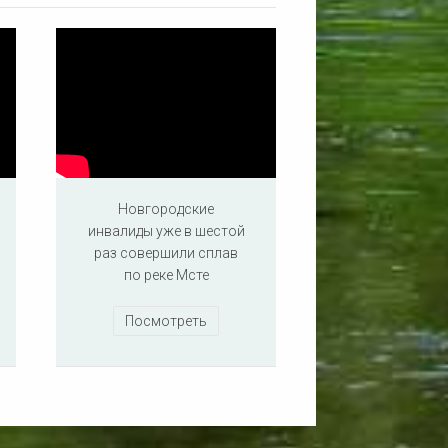
Новгородские
инвалиды уже в шестой
раз совершили сплав
по реке Мсте
Посмотреть